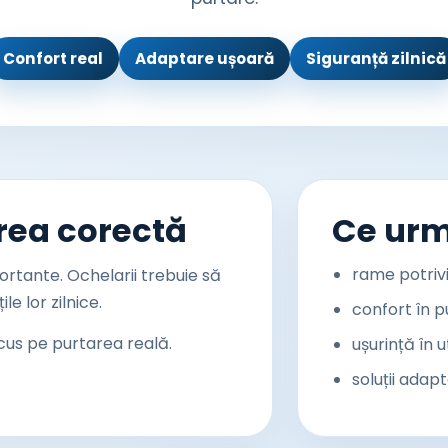
Confort real
Adaptare ușoară
Siguranță zilnică
rea corectă
Ce ur
rame potrivi
portante. Ochelarii trebuie să
le lor zilnice.
confort în p
cus pe purtarea reală.
ușurință în ut
soluții adapt