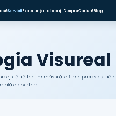
asă
Servicii
Experiența ta
Locații
Despre
Carieră
Blog
gia Visureal
ne ajută să facem măsurători mai precise și să 
 reală de purtare.