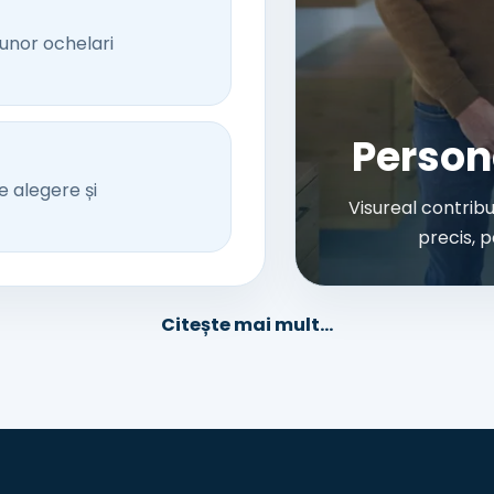
unor ochelari
Person
e alegere și
Visureal contrib
precis, 
Citește mai mult...